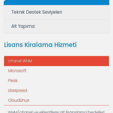
Teknik Destek Seviyeleri
Alt Yapımız
Lisans Kiralama Hizmeti
cPanel WHM
Microsoft
Plesk
Litespeed
CloudLinux
WHM/cPanel ve eklentilere ait lisanslama bedelleri.