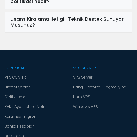
politikası nedir?
Lisans Kiralama İle İlgili Teknik Destek Sunuyor
Musunuz?
KURUMSAL
VPS SERVER
VPS.COM.TR
VPS Server
Hizmet Şartları
Hangi Platformu Seçmeliyim?
Gizlilik İlkeleri
Linux VPS
KVKK Aydınlatma Metni
Windows VPS
Kurumsal Bilgiler
Banka Hesapları
Bize Ulaşın