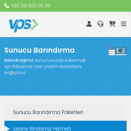
+90 216 632 00 39
Sunucu Barındırma
Barındırdığımız
sunucunuzda kullanmak
için ihtiyacınız olan yazılım lisanslarını
sağlıyoruz.
Sunucu Barındırma Paketleri
Lisans Kiralama Hizmeti