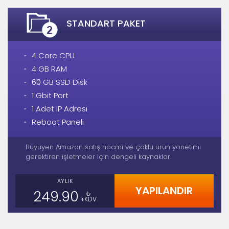
STANDART PAKET
4 Core CPU
4 GB RAM
60 GB SSD Disk
1 Gbit Port
1 Adet IP Adresi
Reboot Paneli
Büyüyen Amazon satış hacmi ve çoklu ürün yönetimi
gerektiren işletmeler için dengeli kaynaklar.
AYLIK
YAPILANDIR
249.90
₺
+KDV