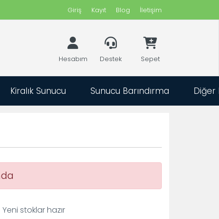
Giriş
Kayıt
Blog
İletişim
Hesabım
Destek
Sepet
Kiralık Sunucu
Sunucu Barındırma
Diğer
eti
ları ?
iyacınız
in
ın.
mda
eri
estek
eni stoklar hazır
apımız.