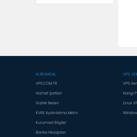
KURUMSAL
VPS SE
VPS.COM.TR
VPS Ser
Hizmet Şartları
Hangi P
Gizlilik İlkeleri
Linux V
KVKK Aydınlatma Metni
Window
Kurumsal Bilgiler
Banka Hesapları