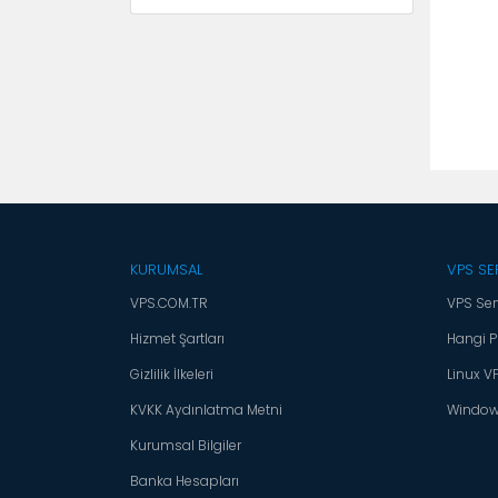
KURUMSAL
VPS SE
VPS.COM.TR
VPS Ser
Hizmet Şartları
Hangi P
Gizlilik İlkeleri
Linux V
KVKK Aydınlatma Metni
Window
Kurumsal Bilgiler
Banka Hesapları