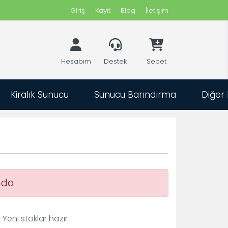
Giriş
Kayıt
Blog
İletişim
Hesabım
Destek
Sepet
Kiralık Sunucu
Sunucu Barındırma
Diğer
eti
ları ?
iyacınız
in
ın.
mda
eri
estek
eni stoklar hazır
apımız.