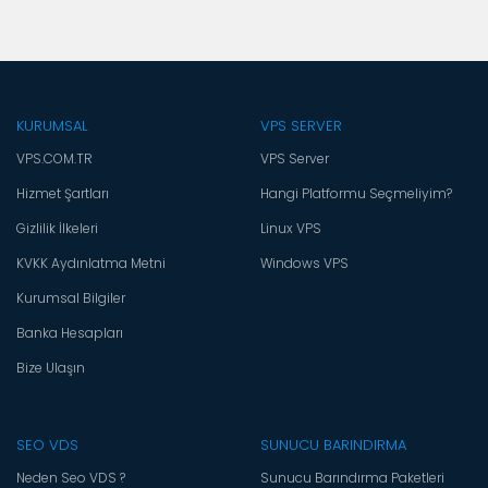
KURUMSAL
VPS SERVER
VPS.COM.TR
VPS Server
Hizmet Şartları
Hangi Platformu Seçmeliyim?
Gizlilik İlkeleri
Linux VPS
KVKK Aydınlatma Metni
Windows VPS
Kurumsal Bilgiler
Banka Hesapları
Bize Ulaşın
SEO VDS
SUNUCU BARINDIRMA
Neden Seo VDS ?
Sunucu Barındırma Paketleri