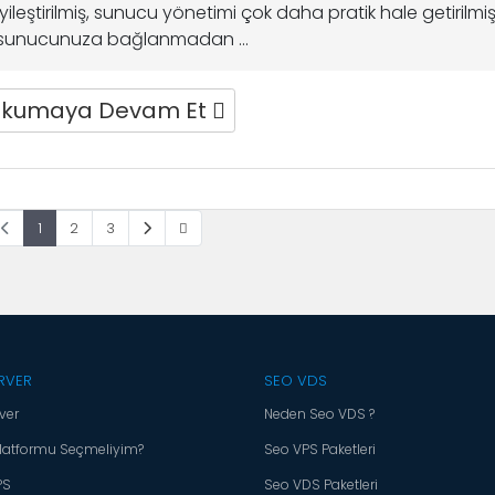
iyileştirilmiş, sunucu yönetimi çok daha pratik hale getirilmiş
sunucunuza bağlanmadan ...
kumaya Devam Et
1
2
3
RVER
SEO VDS
ver
Neden Seo VDS ?
latformu Seçmeliyim?
Seo VPS Paketleri
PS
Seo VDS Paketleri