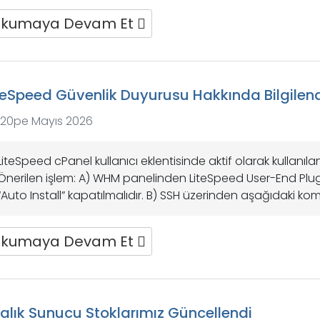
kumaya Devam Et
teSpeed Güvenlik Duyurusu Hakkında Bilgilen
20pe Mayıs 2026
LiteSpeed cPanel kullanıcı eklentisinde aktif olarak kullanılan k
Önerilen işlem: A) WHM panelinden LiteSpeed User-End Plugin 
“Auto Install” kapatılmalıdır. B) SSH üzerinden aşağıdaki komut
kumaya Devam Et
ralık Sunucu Stoklarımız Güncellendi