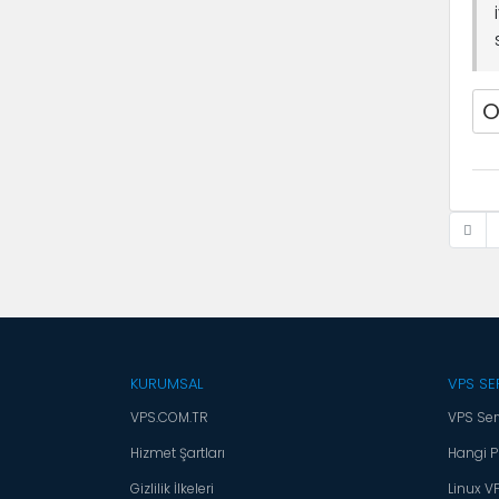
O
KURUMSAL
VPS SE
VPS.COM.TR
VPS Ser
Hizmet Şartları
Hangi P
Gizlilik İlkeleri
Linux V