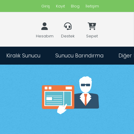
Giriş
Kayıt
Blog
İletişim
Hesabım
Destek
Sepet
Kiralık Sunucu
Sunucu Barındırma
Diğer
eti
ları ?
iyacınız
in
ın.
eri
estek
apımız.